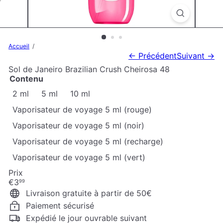
Accueil
← Précédent
Suivant →
Sol de Janeiro Brazilian Crush Cheirosa 48
Contenu
2 ml
5 ml
10 ml
Vaporisateur de voyage 5 ml (rouge)
Vaporisateur de voyage 5 ml (noir)
Vaporisateur de voyage 5 ml (recharge)
Vaporisateur de voyage 5 ml (vert)
Prix
Prix
€3
99
régulier
Livraison gratuite à partir de 50€
Paiement sécurisé
Expédié le jour ouvrable suivant