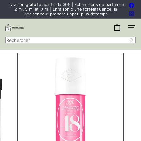
Passer
Livraison gratuite àpartir de 30€ | Échantillons de parfumen
Fac
au
2 ml, 5 ml et10 ml | Enraison d'une forteaffluence, la
Diaporama
Ins
contenu
livraisonpeut prendre unpeu plus detemps
Pause
P
Navigat
a
r
Rechercher
f
u
m
S
a
m
p
l
e
s