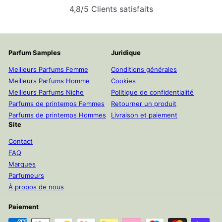
4,8/5 Clients satisfaits
Parfum Samples
Juridique
Meilleurs Parfums Femme
Conditions générales
Meilleurs Parfums Homme
Cookies
Meilleurs Parfums Niche
Politique de confidentialité
Parfums de printemps Femmes
Retourner un produit
Parfums de printemps Hommes
Livraison et paiement
Site
Contact
FAQ
Marques
Parfumeurs
À propos de nous
Paiement