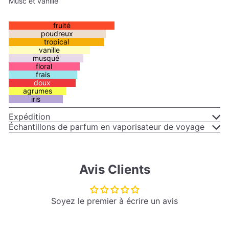
Musc et vanille
fruité
poudreux
tropical
vanille
musqué
floral
frais
doux
agrumes
iris
Expédition
Échantillons de parfum en vaporisateur de voyage
Avis Clients
Soyez le premier à écrire un avis